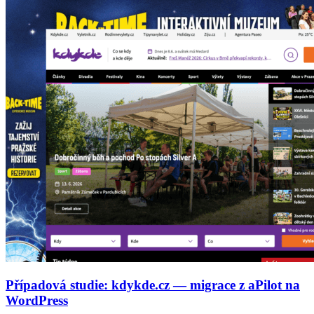
Případová studie: kdykde.cz — migrace z aPilot na
WordPress