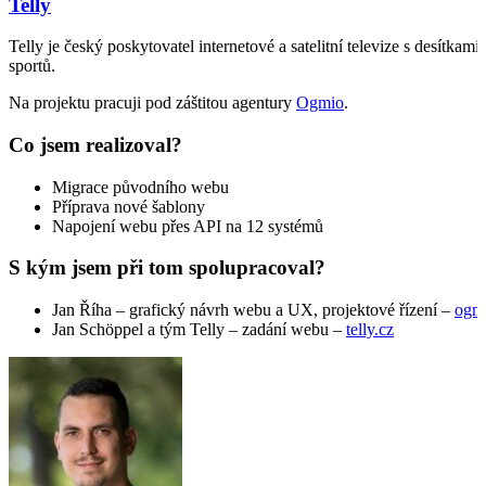
Telly
Telly je český poskytovatel internetové a satelitní televize s desítkam
sportů.
Na projektu pracuji pod záštitou agentury
Ogmio
.
Co jsem realizoval?
Migrace původního webu
Příprava nové šablony
Napojení webu přes API na 12 systémů
S kým jsem při tom spolupracoval?
Jan Říha – grafický návrh webu a UX, projektové řízení –
ogmi
Jan Schöppel a tým Telly – zadání webu –
telly.cz