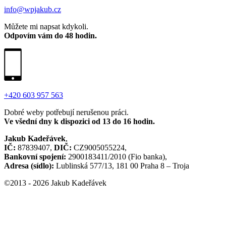
info@wpjakub.cz
Můžete mi napsat kdykoli.
Odpovím vám do 48 hodin.
+420 603 957 563
Dobré weby potřebují nerušenou práci.
Ve všední dny k dispozici od 13 do 16 hodin.
Jakub Kadeřávek
,
IČ:
87839407,
DIČ:
CZ9005055224,
Bankovní spojení:
2900183411/2010 (Fio banka),
Adresa (sídlo):
Lublinská 577/13, 181 00 Praha 8 – Troja
©2013 - 2026 Jakub Kadeřávek