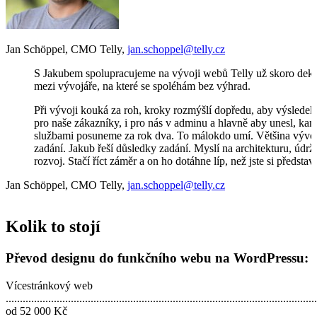
Jan Schöppel
,
CMO Telly
,
jan.schoppel@telly.cz
S Jakubem spolupracujeme na vývoji webů Telly už skoro deká
mezi vývojáře, na které se spoléhám bez výhrad.
Při vývoji kouká za roh, kroky rozmýšlí dopředu, aby výsledek
pro naše zákazníky, i pro nás v adminu a hlavně aby unesl, kam
službami posuneme za rok dva. To málokdo umí. Většina vývoj
zadání. Jakub řeší důsledky zadání. Myslí na architekturu, údrž
rozvoj. Stačí říct záměr a on ho dotáhne líp, než jste si představ
Jan Schöppel
,
CMO Telly
,
jan.schoppel@telly.cz
Kolik to stojí
Převod designu do funkčního webu na WordPressu:
Vícestránkový web
..............................................................................................................
od 52 000 Kč